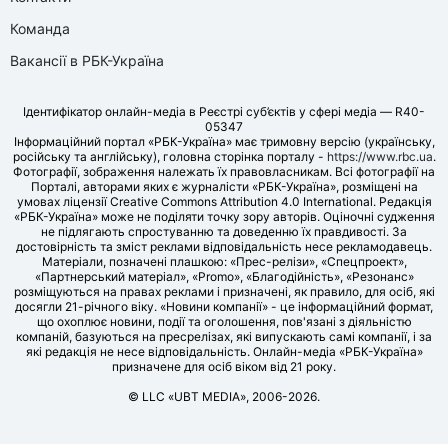
Команда
Вакансії в РБК-Україна
Ідентифікатор онлайн-медіа в Реєстрі суб’єктів у сфері медіа — R40-
05347
Інформаційний портал «РБК-Україна» має тримовну версію (українську,
російську та англійську), головна сторінка порталу -
https://www.rbc.ua
.
Фотографії, зображення належать їх правовласникам. Всі фотографії на
Порталі, авторами яких є журналісти «РБК-Україна», розміщені на
умовах ліцензії Creative Commons Attribution 4.0 International. Редакція
«РБК-Україна» може не поділяти точку зору авторів. Оціночні судження
не підлягають спростуванню та доведенню їх правдивості. За
достовірність та зміст реклами відповідальність несе рекламодавець.
Матеріали, позначені плашкою: «Прес-релізи», «Спецпроект»,
«Партнерський матеріал», «Promo», «Благодійність», «Резонанс»
розміщуються на правах реклами і призначені, як правило, для осіб, які
досягли 21-річного віку. «Новини компанії» - це інформаційний формат,
що охоплює новини, події та оголошення, пов'язані з діяльністю
компаній, базуються на пресрелізах, які випускають самі компанії, і за
які редакція не несе відповідальність. Онлайн-медіа «РБК-Україна»
призначене для осіб віком від 21 року.
© LLC «UBT MEDIA», 2006-2026.