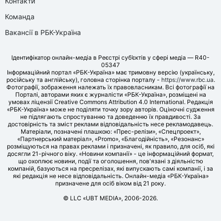
Контакти
Команда
Вакансії в РБК-Україна
Ідентифікатор онлайн-медіа в Реєстрі суб’єктів у сфері медіа — R40-
05347
Інформаційний портал «РБК-Україна» має тримовну версію (українську,
російську та англійську), головна сторінка порталу -
https://www.rbc.ua
.
Фотографії, зображення належать їх правовласникам. Всі фотографії на
Порталі, авторами яких є журналісти «РБК-Україна», розміщені на
умовах ліцензії Creative Commons Attribution 4.0 International. Редакція
«РБК-Україна» може не поділяти точку зору авторів. Оціночні судження
не підлягають спростуванню та доведенню їх правдивості. За
достовірність та зміст реклами відповідальність несе рекламодавець.
Матеріали, позначені плашкою: «Прес-релізи», «Спецпроект»,
«Партнерський матеріал», «Promo», «Благодійність», «Резонанс»
розміщуються на правах реклами і призначені, як правило, для осіб, які
досягли 21-річного віку. «Новини компанії» - це інформаційний формат,
що охоплює новини, події та оголошення, пов'язані з діяльністю
компаній, базуються на пресрелізах, які випускають самі компанії, і за
які редакція не несе відповідальність. Онлайн-медіа «РБК-Україна»
призначене для осіб віком від 21 року.
© LLC «UBT MEDIA», 2006-2026.