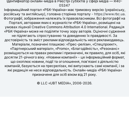
Ідентифікатор онлайн-медіа в Реєстрі суб’єктів у сфері медіа — R40-
05347
Інформаційний портал «РБК-Україна» має тримовну версію (українську,
російську та англійську), головна сторінка порталу -
https://www.rbc.ua
.
Фотографії, зображення належать їх правовласникам. Всі фотографії на
Порталі, авторами яких є журналісти «РБК-Україна», розміщені на
умовах ліцензії Creative Commons Attribution 4.0 International. Редакція
«РБК-Україна» може не поділяти точку зору авторів. Оціночні судження
не підлягають спростуванню та доведенню їх правдивості. За
достовірність та зміст реклами відповідальність несе рекламодавець.
Матеріали, позначені плашкою: «Прес-релізи», «Спецпроект»,
«Партнерський матеріал», «Promo», «Благодійність», «Резонанс»
розміщуються на правах реклами і призначені, як правило, для осіб, які
досягли 21-річного віку. «Новини компанії» - це інформаційний формат,
що охоплює новини, події та оголошення, пов'язані з діяльністю
компаній, базуються на пресрелізах, які випускають самі компанії, і за
які редакція не несе відповідальність. Онлайн-медіа «РБК-Україна»
призначене для осіб віком від 21 року.
© LLC «UBT MEDIA», 2006-2026.