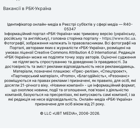
Вакансії в РБК-Україна
Ідентифікатор онлайн-медіа в Реєстрі суб’єктів у сфері медіа — R40-
05347
Інформаційний портал «РБК-Україна» має тримовну версію (українську,
російську та англійську), головна сторінка порталу -
https://www.rbc.ua
.
Фотографії, зображення належать їх правовласникам. Всі фотографії на
Порталі, авторами яких є журналісти «РБК-Україна», розміщені на
умовах ліцензії Creative Commons Attribution 4.0 International. Редакція
«РБК-Україна» може не поділяти точку зору авторів. Оціночні судження
не підлягають спростуванню та доведенню їх правдивості. За
достовірність та зміст реклами відповідальність несе рекламодавець.
Матеріали, позначені плашкою: «Прес-релізи», «Спецпроект»,
«Партнерський матеріал», «Promo», «Благодійність», «Резонанс»
розміщуються на правах реклами і призначені, як правило, для осіб, які
досягли 21-річного віку. «Новини компанії» - це інформаційний формат,
що охоплює новини, події та оголошення, пов'язані з діяльністю
компаній, базуються на пресрелізах, які випускають самі компанії, і за
які редакція не несе відповідальність. Онлайн-медіа «РБК-Україна»
призначене для осіб віком від 21 року.
© LLC «UBT MEDIA», 2006-2026.