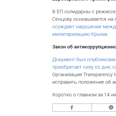
В ЕП солидарны с режиссер
Сенцову основывается на 
осуждает нарушение между
милитаризацию Крыма
.
Закон об антикоррупционно
Документ был опубликован
приобретает силу со дня, 
Организация Transparency I
исправить положение об а
Коротко о главном за 14 и