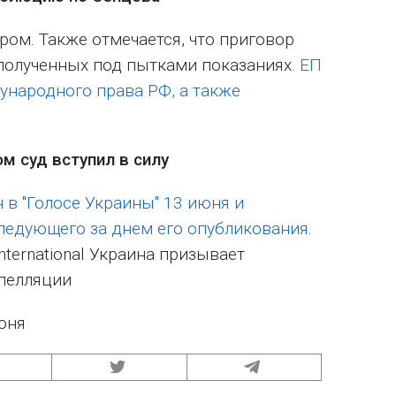
ом. Также отмечается, что приговор
полученных под пытками показаниях.
ЕП
народного права РФ, а также
м суд вступил в силу
 в "Голосе Украины" 13 июня и
следующего за днем его опубликования
.
nternational Украина призывает
пелляции
юня