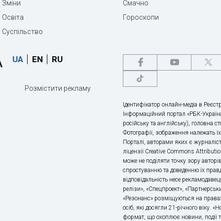
Зміни
Смачно
Освіта
Гороскопи
Суспільство
UA
EN
RU
Розмістити рекламу
Ідентифікатор онлайн-медіа в Реєстр
Інформаційний портал «РБК-Україна
російську та англійську), головна с
Фотографії, зображення належать ї
Порталі, авторами яких є журналіс
ліцензії Creative Commons Attributio
може не поділяти точку зору авторі
спростуванню та доведенню їх правд
відповідальність несе рекламодавец
релізи», «Спецпроект», «Партнерськи
«Резонанс» розміщуються на правах
осіб, які досягли 21-річного віку. 
формат, що охоплює новини, події т