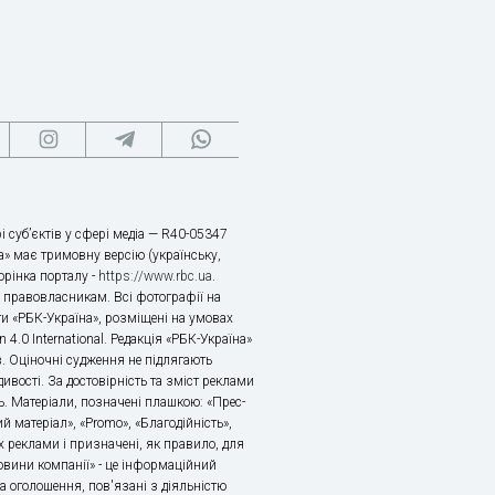
і суб’єктів у сфері медіа — R40-05347
» має тримовну версію (українську,
торінка порталу -
https://www.rbc.ua
.
х правовласникам. Всі фотографії на
ти «РБК-Україна», розміщені на умовах
n 4.0 International. Редакція «РБК-Україна»
в. Оціночні судження не підлягають
ивості. За достовірність та зміст реклами
ь. Матеріали, позначені плашкою: «Прес-
й матеріал», «Promo», «Благодійність»,
 реклами і призначені, як правило, для
«Новини компанії» - це інформаційний
а оголошення, пов'язані з діяльністю