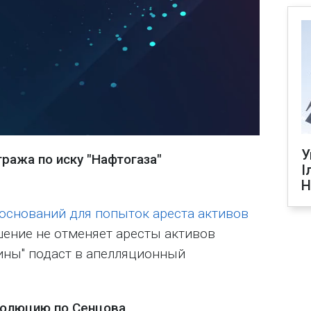
У
ража по иску "Нафтогаза"
І
Н
 оснований для попыток ареста активов
шение не отменяет аресты активов
аины" подаст в апелляционный
золюцию по Сенцова