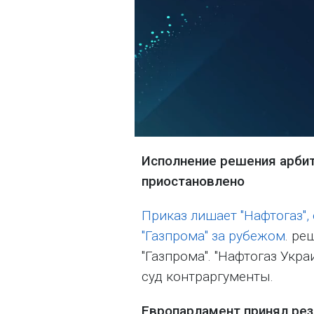
Исполнение решения арбит
приостановлено
Приказ лишает "Нафтогаз",
"Газпрома" за рубежом
. ре
"Газпрома". "Нафтогаз Укр
суд контраргументы.
Европарламент принял ре