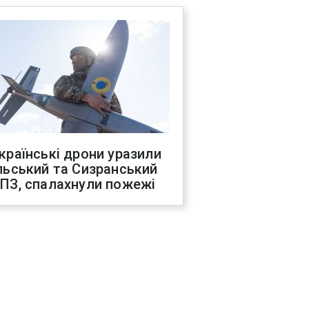
країнські дрони уразили
льський та Сизранський
ПЗ, спалахнули пожежі