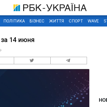
ПОЛІТИКА
БІЗНЕС
ЖИТТЯ
СПОРТ
WAVE
S
 за 14 июня
9
НО