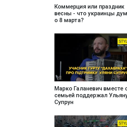
Коммерция или праздник
весны - что украинцы ду
о 8 марта?
Марко Галаневич вместе 
семьей поддержал Ульян
Супрун