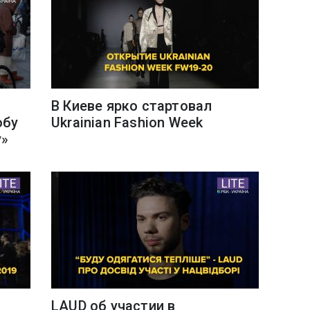
В Киеве ярко стартовал
обу
Ukrainian Fashion Week
у»
LAUD об участии в