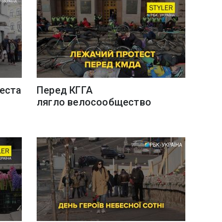
еста
Перед КГГА
лягло велосообщество