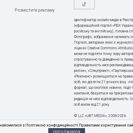
Розмістити рекламу
Ідентифікатор онлайн-медіа в Реєстр
Інформаційний портал «РБК-Україна
російську та англійську), головна с
Фотографії, зображення належать ї
Порталі, авторами яких є журналіс
ліцензії Creative Commons Attributio
може не поділяти точку зору авторі
спростуванню та доведенню їх правд
відповідальність несе рекламодавец
релізи», «Спецпроект», «Партнерськи
«Резонанс» розміщуються на правах
осіб, які досягли 21-річного віку. 
формат, що охоплює новини, події т
компаній, базуються на пресрелізах,
редакція не несе відповідальність.
осіб віком від 21 року.
© LLC «UBT MEDIA», 2006-2026.
айомилися з Політикою конфіденційності Правилами користування сайто
ПОГОДЖУЮСЯ