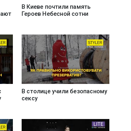
В Киеве почтили память
мают
Героев Небесной сотни
с
В столице учили безопасному
у
сексу