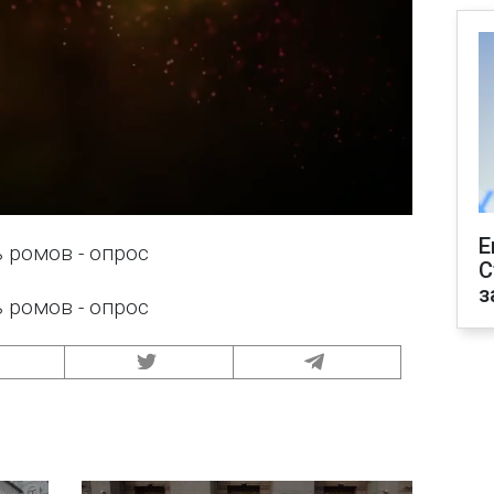
Е
 ромов - опрос
С
з
 ромов - опрос