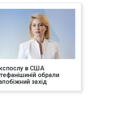
кспослу в США
тефанішиній обрали
апобіжний захід