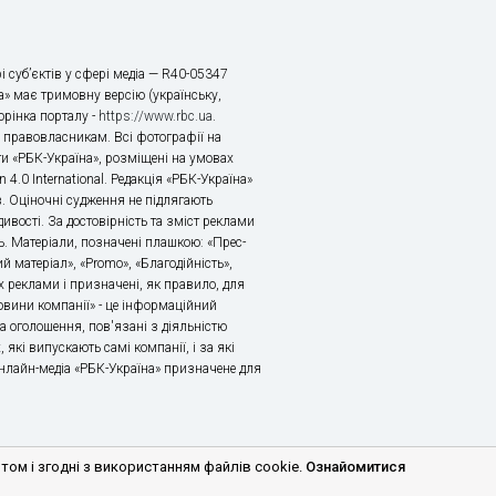
і суб’єктів у сфері медіа — R40-05347
» має тримовну версію (українську,
торінка порталу -
https://www.rbc.ua
.
х правовласникам. Всі фотографії на
ти «РБК-Україна», розміщені на умовах
n 4.0 International. Редакція «РБК-Україна»
в. Оціночні судження не підлягають
ивості. За достовірність та зміст реклами
ь. Матеріали, позначені плашкою: «Прес-
й матеріал», «Promo», «Благодійність»,
 реклами і призначені, як правило, для
«Новини компанії» - це інформаційний
а оголошення, пов'язані з діяльністю
 які випускають самі компанії, і за які
 Онлайн-медіа «РБК-Україна» призначене для
м і згодні з використанням файлів cookie.
Ознайомитися