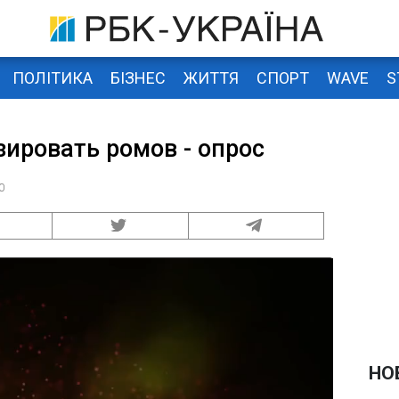
ПОЛІТИКА
БІЗНЕС
ЖИТТЯ
СПОРТ
WAVE
S
ировать ромов - опрос
0
НО