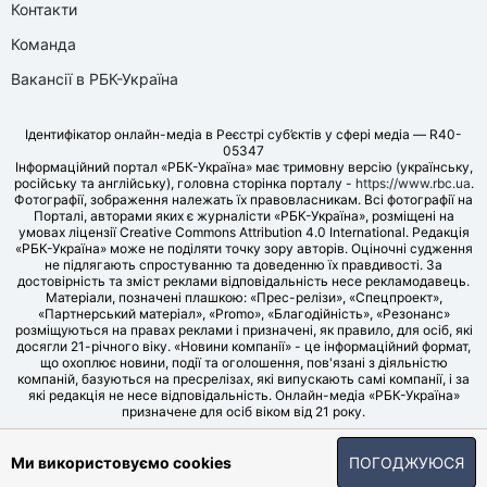
Контакти
Команда
Вакансії в РБК-Україна
Ідентифікатор онлайн-медіа в Реєстрі суб’єктів у сфері медіа — R40-
05347
Інформаційний портал «РБК-Україна» має тримовну версію (українську,
російську та англійську), головна сторінка порталу -
https://www.rbc.ua
.
Фотографії, зображення належать їх правовласникам. Всі фотографії на
Порталі, авторами яких є журналісти «РБК-Україна», розміщені на
умовах ліцензії Creative Commons Attribution 4.0 International. Редакція
«РБК-Україна» може не поділяти точку зору авторів. Оціночні судження
не підлягають спростуванню та доведенню їх правдивості. За
достовірність та зміст реклами відповідальність несе рекламодавець.
Матеріали, позначені плашкою: «Прес-релізи», «Спецпроект»,
«Партнерський матеріал», «Promo», «Благодійність», «Резонанс»
розміщуються на правах реклами і призначені, як правило, для осіб, які
досягли 21-річного віку. «Новини компанії» - це інформаційний формат,
що охоплює новини, події та оголошення, пов'язані з діяльністю
компаній, базуються на пресрелізах, які випускають самі компанії, і за
які редакція не несе відповідальність. Онлайн-медіа «РБК-Україна»
призначене для осіб віком від 21 року.
© LLC «UBT MEDIA», 2006-2026.
Ми використовуємо cookies
ПОГОДЖУЮСЯ