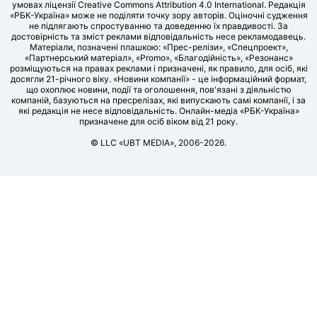
умовах ліцензії Creative Commons Attribution 4.0 International. Редакція
«РБК-Україна» може не поділяти точку зору авторів. Оціночні судження
не підлягають спростуванню та доведенню їх правдивості. За
достовірність та зміст реклами відповідальність несе рекламодавець.
Матеріали, позначені плашкою: «Прес-релізи», «Спецпроект»,
«Партнерський матеріал», «Promo», «Благодійність», «Резонанс»
розміщуються на правах реклами і призначені, як правило, для осіб, які
досягли 21-річного віку. «Новини компанії» - це інформаційний формат,
що охоплює новини, події та оголошення, пов'язані з діяльністю
компаній, базуються на пресрелізах, які випускають самі компанії, і за
які редакція не несе відповідальність. Онлайн-медіа «РБК-Україна»
призначене для осіб віком від 21 року.
© LLC «UBT MEDIA», 2006-2026.