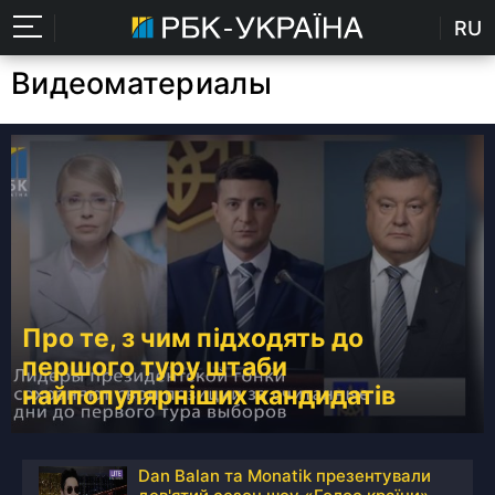
RU
Видеоматериалы
Про те, з чим підходять до
першого туру штаби
найпопулярніших кандидатів
Dan Balan та Monatik презентували