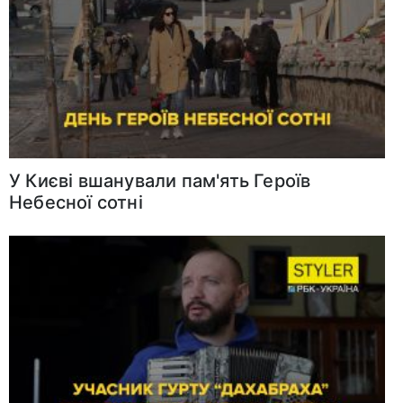
У Києві вшанували пам'ять Героїв
Небесної сотні