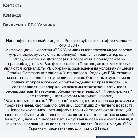
Контакты
Команда
Вакансии в РБК-Украина
Идентификатор онлайн-медиа в Реестре субъектов в сфере медиа —
R40-05347
Информационный портал «РБК-Украина» имеет трехязычную версию
(украинскую, русскую и английскую), главная страница портала –
https://www.rbc.ua
. Фотографии, изображения принадлежат их
правообладателям. Все фотографии на Портале, авторами которых
являются журналисты РБК-Украина, размещены на условиях лицензии
Creative Commons Attribution 4.0 International. Редакция РБК-Украина
может не разделять точку зрения авторов. Оценочные суждения не
подлежат опровержению и подтверждению их правдивости. За
достоверность и содержание рекламы ответственность несет
рекламодатель. Материалы, обозначенные плашкой: "Пресс-релизы",
"Спецпроект", "Партнерский материал", "Promo",
"Благотворительность", "Резонанс" размещаются на правах рекламы и
предназначены, как правило, для лиц, достигших 21-летнего возраста.
«Новости компании» – это информационный формат, охватывающий
новости, события и объявления, связанные с деятельностью компаний,
базирующиеся на прессрелизах, выпускаемых самими компаниями, и
за которые редакция не несет ответственности. Онлайн-медиа «РБК-
Украина» предназначено для лиц от 21 года.
© LLC "UBT MEDIA", 2006-2026.