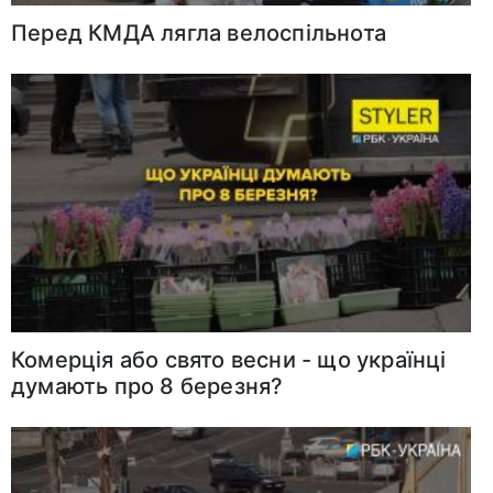
Перед КМДА лягла велоспільнота
Комерція або свято веcни - що українці
думають про 8 березня?