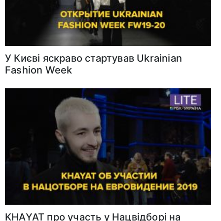
У Києві яскраво стартував Ukrainian
Fashion Week
KHAYAT про участь у Нацвідборі на