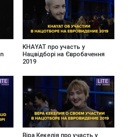
KHAYAT про участь у
on
Нацвідборі на Євробачення
2019
Віра Кекелія про участь у