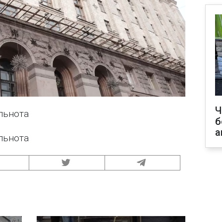
Ч
ільнота
б
а
ільнота