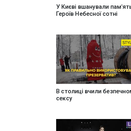
У Києві вшанували пам'ят
Героїв Небесної сотні
В столиці вчили безпечно
сексу