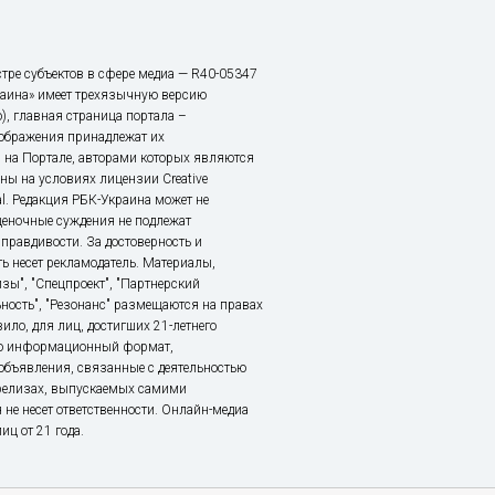
тре субъектов в сфере медиа — R40-05347
аина» имеет трехязычную версию
), главная страница портала –
зображения принадлежат их
 на Портале, авторами которых являются
ы на условиях лицензии Creative
nal. Редакция РБК-Украина может не
ценочные суждения не подлежат
правдивости. За достоверность и
ь несет рекламодатель. Материалы,
зы", "Спецпроект", "Партнерский
ьность", "Резонанс" размещаются на правах
ило, для лиц, достигших 21-летнего
это информационный формат,
объявления, связанные с деятельностью
релизах, выпускаемых самими
 не несет ответственности. Онлайн-медиа
ц от 21 года.