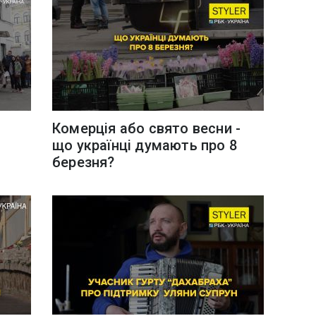
Комерція або свято веcни -
що українці думають про 8
березня?