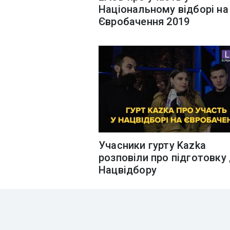
Національному відборі на
Євробачення 2019
Учасники гурту Kazka
розповіли про підготовку
Нацвідбору