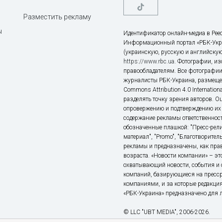
Разместить рекламу
ы
Идентификатор онлайн-медиа в Реес
Информационный портал «РБК-Укр
(украинскую, русскую и английскую
https://www.rbc.ua
. Фотографии, и
правообладателям. Все фотографии
журналисты РБК-Украина, размещен
Commons Attribution 4.0 Internatio
разделять точку зрения авторов. О
опровержению и подтверждению их 
содержание рекламы ответственност
обозначенные плашкой: "Пресс-рели
материал", "Promo", "Благотворител
рекламы и предназначены, как прав
возраста. «Новости компании» – 
охватывающий новости, события и 
компаний, базирующиеся на пресс
компаниями, и за которые редакция
«РБК-Украина» предназначено для ли
© LLC "UBT MEDIA", 2006-2026.