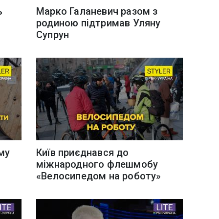
ь
Марко Галаневич разом з
родиною підтримав Уляну
Супрун
му
Київ приєднався до
міжнародного флешмобу
«Велосипедом на роботу»