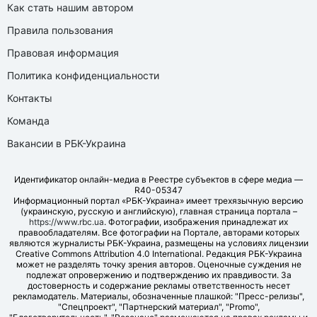
Как стать нашим автором
Правила пользования
Правовая информация
Политика конфиденциальности
Контакты
Команда
Вакансии в РБК-Украина
Идентификатор онлайн-медиа в Реестре субъектов в сфере медиа —
R40-05347
Информационный портал «РБК-Украина» имеет трехязычную версию
(украинскую, русскую и английскую), главная страница портала –
https://www.rbc.ua
. Фотографии, изображения принадлежат их
правообладателям. Все фотографии на Портале, авторами которых
являются журналисты РБК-Украина, размещены на условиях лицензии
Creative Commons Attribution 4.0 International. Редакция РБК-Украина
может не разделять точку зрения авторов. Оценочные суждения не
подлежат опровержению и подтверждению их правдивости. За
достоверность и содержание рекламы ответственность несет
рекламодатель. Материалы, обозначенные плашкой: "Пресс-релизы",
"Спецпроект", "Партнерский материал", "Promo",