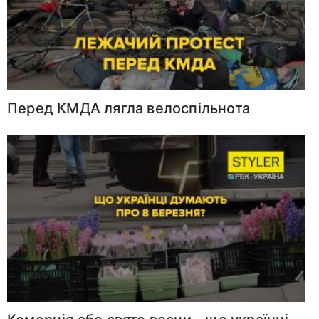
Перед КМДА лягла велоспільнота