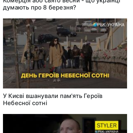
Комерція або свято веcни - що українці
думають про 8 березня?
У Києві вшанували пам'ять Героїв
Небесної сотні